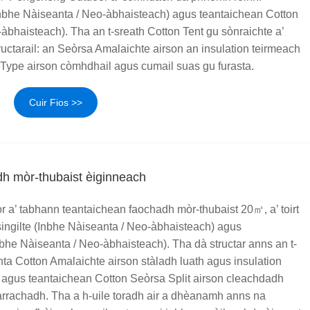
(Inbhe Nàiseanta / Neo-àbhaisteach) agus teantaichean Cotton
àbhaisteach). Tha an t-sreath Cotton Tent gu sònraichte a’
uctarail: an Seòrsa Amalaichte airson an insulation teirmeach
t-Type airson còmhdhail agus cumail suas gu furasta.
Cuir Fios >>
h mòr-thubaist èiginneach
a’ tabhann teantaichean faochadh mòr-thubaist 20㎡, a’ toirt
singilte (Inbhe Nàiseanta / Neo-àbhaisteach) agus
bhe Nàiseanta / Neo-àbhaisteach). Tha dà structar anns an t-
nta Cotton Amalaichte airson stàladh luath agus insulation
, agus teantaichean Cotton Seòrsa Split airson cleachdadh
harrachadh. Tha a h-uile toradh air a dhèanamh anns na