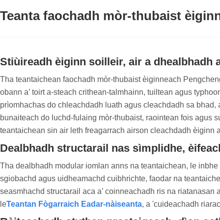
Teanta faochadh mòr-thubaist èiginn
Stiùireadh èiginn soilleir, air a dhealbha
Tha teantaichean faochadh mòr-thubaist èiginneach Pengcheng 
obann a’ toirt a-steach crithean-talmhainn, tuiltean agus typho
prìomhachas do chleachdadh luath agus cleachdadh sa bhad, a’
bunaiteach do luchd-fulaing mòr-thubaist, raointean fois agus
teantaichean sin air leth freagarrach airson cleachdadh èiginn a
Dealbhadh structarail nas sìmplidhe, èifea
Tha dealbhadh modular iomlan anns na teantaichean, le inbhe ao
sgiobachd agus uidheamachd cuibhrichte, faodar na teantaiche
seasmhachd structarail aca a’ coinneachadh ris na riatanasan a
le
Teantan Fògarraich Eadar-nàiseanta
, a 'cuideachadh riara