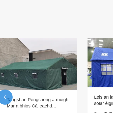
Leis an ia

Tangshan Pengcheng a-muigh:
solar èig
Mar a bhios Càileachd
ciamar a
Proifeasanta a’ dìon Freagairt