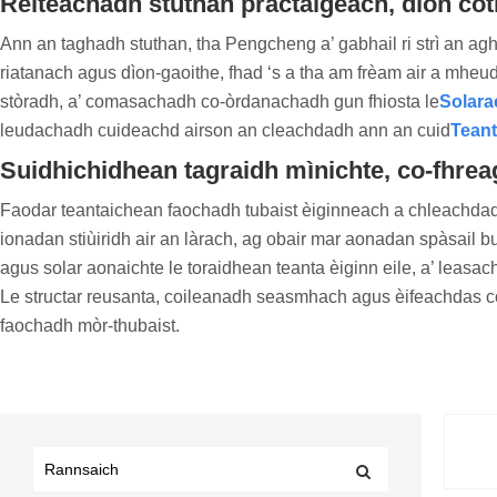
Rèiteachadh stuthan practaigeach, dìon c
Ann an taghadh stuthan, tha Pengcheng a’ gabhail ri strì an a
riatanach agus dìon-gaoithe, fhad ‘s a tha am frèam air a mhe
stòradh, a’ comasachadh co-òrdanachadh gun fhiosta le
Solara
leudachadh cuideachd airson an cleachdadh ann an cuid
Teant
Suidhichidhean tagraidh mìnichte, co-fhre
Faodar teantaichean faochadh tubaist èiginneach a chleachdad
ionadan stiùiridh air an làrach, ag obair mar aonadan spàsail bu
agus solar aonaichte le toraidhean teanta èiginn eile, a’ leasa
Le structar reusanta, coileanadh seasmhach agus èifeachdas coi
faochadh mòr-thubaist.