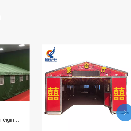
n
u

 èiginn
ngshan