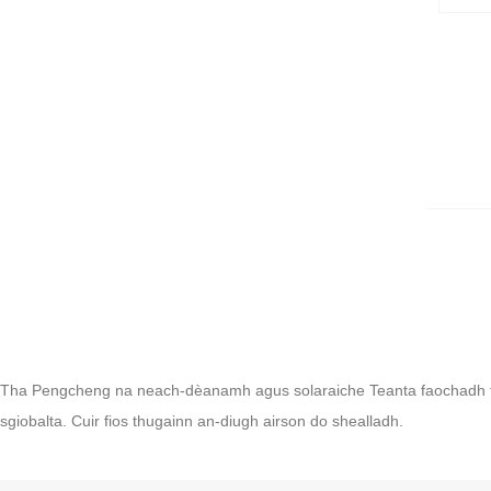
Tha Pengcheng na neach-dèanamh agus solaraiche Teanta faochadh tu
sgiobalta. Cuir fios thugainn an-diugh airson do shealladh.