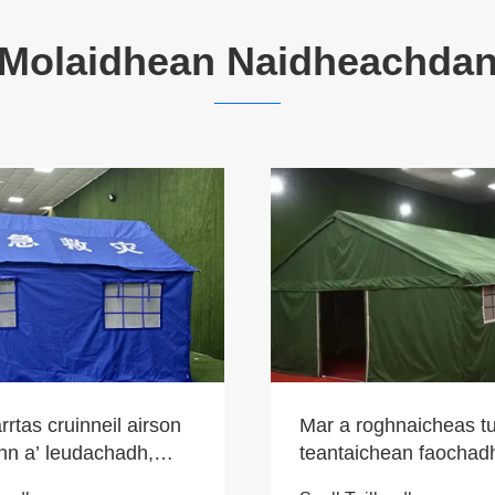
Molaidhean Naidheachda
rrtas cruinneil airson
Mar a roghnaicheas t
inn a’ leudachadh,
teantaichean faochadh
 tha Tangshan
thall thairis? Bidh Ta