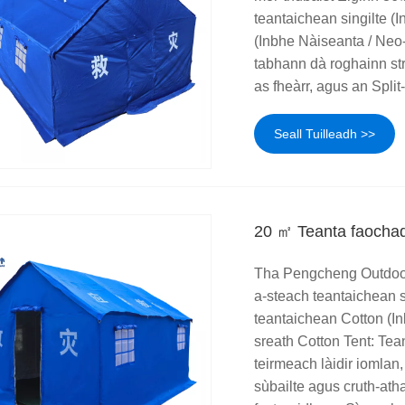
teantaichean singilte 
(Inbhe Nàiseanta / Neo-
tabhann dà roghainn str
as fheàrr, agus an Spli
Seall Tuilleadh >>
20 ㎡ Teanta faochad
Tha Pengcheng Outdoor 
a-steach teantaichean 
teantaichean Cotton (In
sreath Cotton Tent: Tea
teirmeach làidir iomlan
sùbailte agus cruth-at