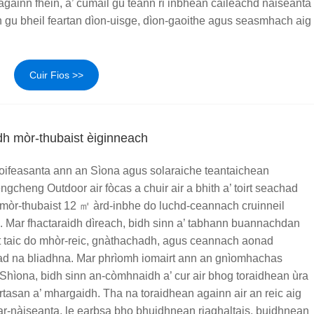
gainn fhèin, a’ cumail gu teann ri inbhean càileachd nàiseanta
gu bheil feartan dìon-uisge, dìon-gaoithe agus seasmhach aig
Cuir Fios >>
h mòr-thubaist èiginneach
ifeasanta ann an Sìona agus solaraiche teantaichean
ngcheng Outdoor air fòcas a chuir air a bhith a’ toirt seachad
mòr-thubaist 12 ㎡ àrd-inbhe do luchd-ceannach cruinneil
. Mar fhactaraidh dìreach, bidh sinn a’ tabhann buannachdan
rt taic do mhòr-reic, gnàthachadh, agus ceannach aonad
r fad na bliadhna. Mar phrìomh iomairt ann an gnìomhachas
Shìona, bidh sinn an-còmhnaidh a’ cur air bhog toraidhean ùra
rtasan a’ mhargaidh. Tha na toraidhean againn air an reic aig
ar-nàiseanta, le earbsa bho bhuidhnean riaghaltais, buidhnean