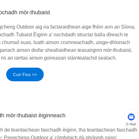
aochadh mòr-thubaist
cheng Outdoor aig na factaraidhean aige fhèin ann an Sìona,
ochadh Tubaist Èiginn a’ nochdadh structar balla dìreach le
ta a chumail suas, luath airson cruinneachadh, uisge-dhìonach
rrach airson diofar sheallaidhean teasairginn mòr-thubaist,
ris an iarrtas airson goireasan slàintealachd sealach.
Cuir Fios >>
h mòr-thubaist èiginneach
E-Mail
h de teantaichean faochadh èiginn, tha teantaichean faochadh
6㎡ Pengcheng Outdoor a’ còmhdach dà phrìomh roinn: