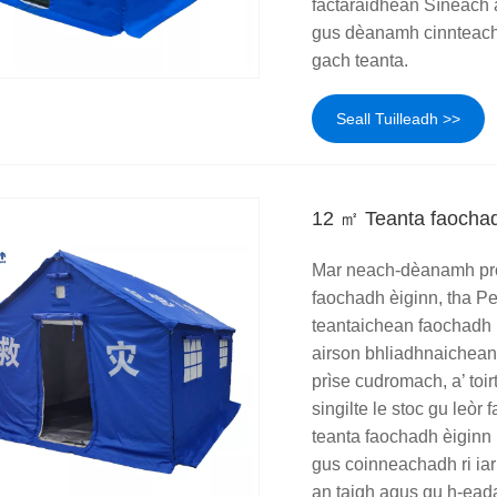
factaraidhean Sìneach a
gus dèanamh cinnteach 
gach teanta.
Seall Tuilleadh >>
12 ㎡ Teanta faochad
Mar neach-dèanamh pro
faochadh èiginn, tha Pe
teantaichean faochadh 
airson bhliadhnaichean
prìse cudromach, a’ toi
singilte le stoc gu leò
teanta faochadh èiginn 
gus coinneachadh ri iar
an taigh agus gu h-ead