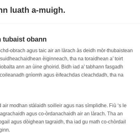
nn luath a-muigh.
h tubaist obann
hd-obrach agus taic air an làrach às deidh mòr-thubaistean
n suidheachaidhean èiginneach, tha na toraidhean a’ toirt
balta ann an ùine ghoirid. Bidh iad a’ tabhann fasgadh
r coileanadh gnìomh agus èifeachdas cleachdadh, tha na
ir modhan stàlaidh soilleir agus nas sìmplidhe. Fiù ‘s le
eagrachaidh agus co-òrdanachaidh air an làrach. Tha an
gail agus dòighean tagraidh, tha iad gu math co-chòrdail
ginn.