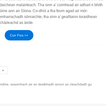
daichean malairteach. Tha sinn a’ coimhead air adhart ri bhith
-ùine ann an Sìona. Co-dhiù a tha feum agad air mòr-
harrachadh sònraichte, tha sinn a’ gealltainn toraidhean
chàileachd as àirde.
Cuir Fios >>
»
-inbhe, seasmhach air an dealbhadh airson an cleachdadh gu