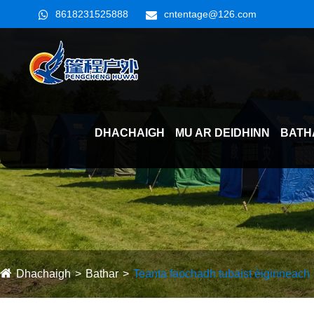
8618231525888
cntentage@126.com
DHACHAIGH
MU AR DEIDHINN
BATH
Dhachaigh
Bathar
Teanta faochadh tubaist èiginneach