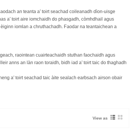
aodach an teanta a’ toirt seachad coileanadh dìon-uisge
has a’ toirt aire iomchaidh do phasgadh, còmhdhail agus
 èiginn iomlan a chruthachadh. Faodar na teantaichean a
geach, raointean cuairteachaidh stuthan faochaidh agus
ir anns an làn raon toraidh, bidh iad a’ toirt taic do thaghadh
ng a’ toirt seachad taic àite sealach earbsach airson obair
View as