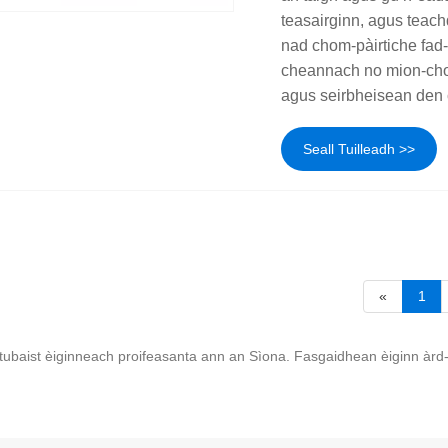
teasairginn, agus teach
nad chom-pàirtiche fad
cheannach no mion-chom
agus seirbheisean den 
Seall Tuilleadh >>
«
1
baist èiginneach proifeasanta ann an Sìona. Fasgaidhean èiginn àrd