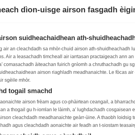
each dìon-uisge airson fasgadh èigi
dh airson suidheachaidhean ath-shuidheachad
air an cleachdadh sa mhòr-chuid airson ath-shuidheachadh luc
ons. Air a leasachadh timcheall air iarrtasan practaigeach ann a
 comasachadh àiteachan fuirich gnìomh a chruthachadh gu sgio
 suidheachaidhean airson riaghladh meadhanaichte. Le fòcas ai
ir sgèile mhòr.
chd togail smachd
naichte airson frèam agus co-phàirtean ceangail, a bharrachd a
an a thogail gu h-iomlan le làimh, a’ lughdachadh cosgaisean 
irson cleachdadh meadhanaichte geàrr-ùine. A thaobh loidsig to
chadh agus cleachdadh aonaichte air feadh an t-siostam teasair