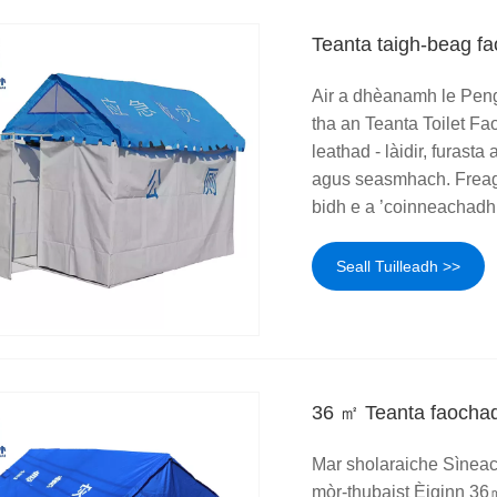
Teanta taigh-beag f
Air a dhèanamh le Peng
tha an Teanta Toilet Fa
leathad - làidir, furas
agus seasmhach. Freaga
bidh e a ’coinneachadh 
Seall Tuilleadh >>
36 ㎡ Teanta faochad
Mar sholaraiche Sìneac
mòr-thubaist Èiginn 3