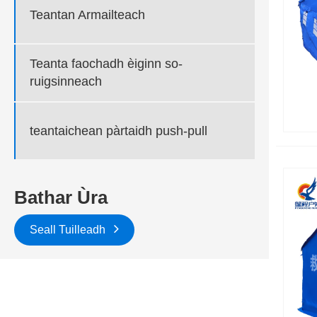
Teantan Armailteach
Teanta faochadh èiginn so-
ruigsinneach
teantaichean pàrtaidh push-pull
Bathar Ùra
Seall Tuilleadh