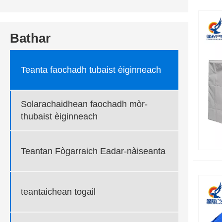
Bathar
Teanta faochadh tubaist èiginneach
Solarachaidhean faochadh mòr-
thubaist èiginneach
Teantan Fògarraich Eadar-nàiseanta
teantaichean togail