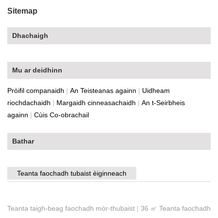
Sitemap
Dhachaigh
Mu ar deidhinn
Pròifil companaidh
|
An Teisteanas againn
|
Uidheam
riochdachaidh
|
Margaidh cinneasachaidh
|
An t-Seirbheis
againn
|
Cùis Co-obrachail
Bathar
Teanta faochadh tubaist èiginneach
Teanta taigh-beag faochadh mòr-thubaist
|
36 ㎡ Teanta faochadh