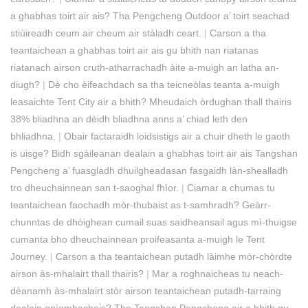
a ghabhas toirt air ais? Tha Pengcheng Outdoor a’ toirt seachad
stiùireadh ceum air cheum air stàladh ceart.
|
Carson a tha
teantaichean a ghabhas toirt air ais gu bhith nan riatanas
riatanach airson cruth-atharrachadh àite a-muigh an latha an-
diugh?
|
Dè cho èifeachdach sa tha teicneòlas teanta a-muigh
leasaichte Tent City air a bhith? Mheudaich òrdughan thall thairis
38% bliadhna an dèidh bliadhna anns a’ chiad leth den
bhliadhna.
|
Obair factaraidh loidsistigs air a chuir dheth le gaoth
is uisge? Bidh sgàileanan dealain a ghabhas toirt air ais Tangshan
Pengcheng a’ fuasgladh dhuilgheadasan fasgaidh làn-shealladh
tro dheuchainnean san t-saoghal fhìor.
|
Ciamar a chumas tu
teantaichean faochadh mòr-thubaist as t-samhradh? Geàrr-
chunntas de dhòighean cumail suas saidheansail agus mì-thuigse
cumanta bho dheuchainnean proifeasanta a-muigh le Tent
Journey.
|
Carson a tha teantaichean putadh làimhe mòr-chòrdte
airson às-mhalairt thall thairis?
|
Mar a roghnaicheas tu neach-
dèanamh às-mhalairt stòr airson teantaichean putadh-tarraing
dealain gnìomhachais? Tha Tangshan Pengcheng air a bhith gu