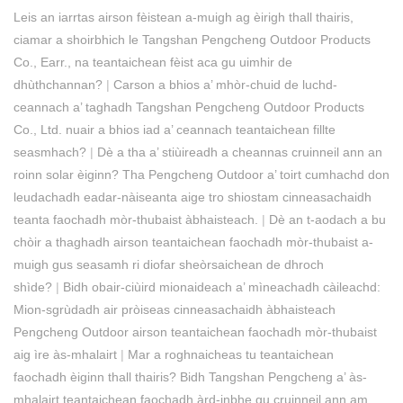
Leis an iarrtas airson fèistean a-muigh ag èirigh thall thairis,
ciamar a shoirbhich le Tangshan Pengcheng Outdoor Products
Co., Earr., na teantaichean fèist aca gu uimhir de
dhùthchannan?
|
Carson a bhios a’ mhòr-chuid de luchd-
ceannach a’ taghadh Tangshan Pengcheng Outdoor Products
Co., Ltd. nuair a bhios iad a’ ceannach teantaichean fillte
seasmhach?
|
Dè a tha a’ stiùireadh a cheannas cruinneil ann an
roinn solar èiginn? Tha Pengcheng Outdoor a’ toirt cumhachd don
leudachadh eadar-nàiseanta aige tro shiostam cinneasachaidh
teanta faochadh mòr-thubaist àbhaisteach.
|
Dè an t-aodach a bu
chòir a thaghadh airson teantaichean faochadh mòr-thubaist a-
muigh gus seasamh ri diofar sheòrsaichean de dhroch
shìde?
|
Bidh obair-ciùird mionaideach a’ mìneachadh càileachd:
Mion-sgrùdadh air pròiseas cinneasachaidh àbhaisteach
Pengcheng Outdoor airson teantaichean faochadh mòr-thubaist
aig ìre às-mhalairt
|
Mar a roghnaicheas tu teantaichean
faochadh èiginn thall thairis? Bidh Tangshan Pengcheng a’ às-
mhalairt teantaichean faochadh àrd-inbhe gu cruinneil ann am