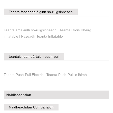
Teanta faochadh èiginn so-ruigsinneach
Teanta smàlaidh so-ruigsinneach
|
Teanta Crois Dheirg
inflatable
|
Fasgadh Teanta Inflatable
teantaichean pàrtaidh push-pull
Teanta Push-Pull Electric
|
Teanta Push-Pull le làimh
Naidheachdan
Naidheachdan Companaidh