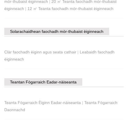
mòr-thubaist èiginneach
|
20 ㎡ Teanta faochadh mòr-thubaist
èiginneach
|
12 ㎡ Teanta faochadh mòr-thubaist èiginneach
Solarachaidhean faochadh mòr-thubaist èiginneach
Clàr faochadh èiginn agus seata cathair
|
Leabaidh faochadh
èiginneach
Teantan Fògarraich Eadar-nàiseanta
Teanta Fògarraich Èiginn Eadar-nàiseanta
|
Teanta Fògarraich
Daonnachd