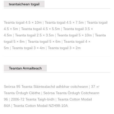
teantaichean togail
Teanta togail 4.5 × 10m
|
Teanta togail 4.5 × 7.5m
|
Teanta togail
4.5 × 5m
|
Teanta togail 4.5 × 5.5m
|
Teanta togail 3.5 ×
4.5m
|
Teanta togail 2.5 × 3.5m
|
Teanta togail 5 × 10m
|
Teanta
togail 5 × 8m
|
Teanta togail 5 × 6m
|
Teanta togail 4 ×
5m
|
Teanta togail 3 × 4m
|
Teanta togail 3 × 2m
Teantan Armailteach
Seòrsa 95 Teanta Slàintealachd adhbhar coitcheann
|
37 ㎡
Teanta Òrdugh Clèithe
|
Seòrsa Teanta Òrdugh Coitcheann
96
|
2006-72 Teanta Taigh-bìdh
|
Teanta Cotton Modail
84A
|
Teanta Cotton Modail NZH98-10A