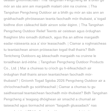
mòr an sàs ann am margaidh malairt cèin na cruinne.
|
Tha
Tangshan Pengcheng Outdoor air a bhith gu mòr an sàs ann an
gnàthachadh phròiseasan teanta faochadh mòr-thubaist, a’ togail
loidhne dìon càileachd làidir airson solar èiginn.
|
Tha Tangshan
Pengcheng Outdoor Relief Teents air ceistean agus òrdughan
fhaighinn bho iomadh dùthaich, agus tha an aithne margaidh
eadar-nàiseanta aca a’ sìor leasachadh.
|
Ciamar a roghnaicheas
tu teantaichean airson pròiseactan togail thall thairis? Bidh
Tentcheng Outdoors ag àiteachadh margaidh na cruinne le
toraidhean àrd-inbhe.
|
Tangshan Pengcheng Outdoor Products
Co., Ltd. | Mar a chuireas tu crìoch gu h-èifeachdach air
òrdughan thall thairis airson teantaichean faochadh mòr-
thubaist?
|
Gnìomh Togail Sgioba 2026 Pengcheng Outdoor air a
chrìochnachadh gu soirbheachail
|
Ciamar a chumas tu gu
saidheansail teantaichean faochadh mòr-thubaist? Bidh Tangshan
Pengcheng a’ teagasg dhòighean air smachd a chumail air
taiseachd agus tiormachd airson “fasgadh gluasadach” nas