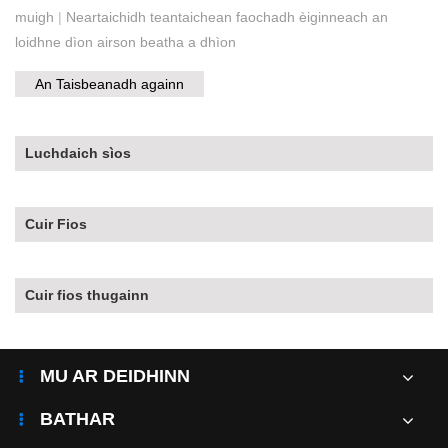
muigh
|
Neartaichidh teantaichean faochadh èiginneach an
loidhne dìon airson beatha a dhìon
An Taisbeanadh againn
Luchdaich sìos
Cuir Fios
Cuir fios thugainn
MU AR DEIDHINN
BATHAR