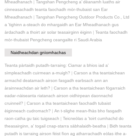
Mheadhanach
|
Tangshan Pengcheng a’ dèanamh luaths air
cinneasachadh teanta faochadh mòr-thubaist san Ear
Mheadhanach
|
Tangshan Pengcheng Outdoor Products Co., Ltd
a 'tighinn a-steach do mhargaidh an Ear Mheadhanach gus
àrdachadh a thoirt air solar teasairginn èiginn
|
Teanta faochadh
mòr-thubaist Pengcheng ceangailte ri Saudi Arabia
Naidheachdan gnìomhachas
Teanta pàrtaidh putadh-tarraing: Ciamar a bhios iad a’
sìmpleachadh cuirmean a-muigh?
|
Carson a tha teantaichean
armachd deatamach airson fasgadh earbsach ann an
àrainneachdan air leth?
|
Carson a tha teantaichean fògarraich
eadar-nàiseanta riatanach airson oidhirpean daonnachd
cruinneil?
|
Carson a tha teantaichean faochadh tubaist
èiginneach cudromach?
|
An t-slighe mean-fhàs bho fasgadh
raon-catha gu taic tuigseach
|
Teicneòlas a 'toirt cumhachd do
theasairginn, a' togail cnap-starra sàbhalaidh-beatha
|
Bidh teanta
putadh is tarraing airson fèist fìon ag atharrachadh eòlas ithe a-