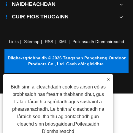
NAIDHEACHDAN
CUIR FIOS THUGAINN
Links
|
Sitemap
|
RSS
|
XML
|
Poileasaidh Dìomhaireachd
Dlighe-sgrìobhaidh © 2026 Tangshan Pengcheng Outdoor
Products Co., Ltd. Gach còir glèidhte.
X
Bidh sinn a’ cleachdadh cookies airson eòlas
brobhsaidh nas fheàrr a thabhann dhut, gus
trafaic làraich a sgrùdadh agus susbaint a
phearsanachadh. Le bhith a’ cleachdadh na
làraich seo, tha thu ag aontachadh gun
cleachd sinn briosgaidean.
Poileasaidh
Dìomhaireachd