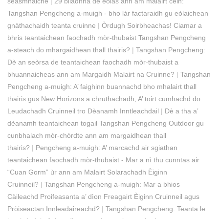
seasmhaiche
|
29 bliadhna de eòlas ann am malairt cèin:
Tangshan Pengcheng a-muigh - bho làr factaraidh gu eòlaichean
gnàthachaidh teanta cruinne
|
Òrdugh Soirbheachas! Ciamar a
bhris teantaichean faochadh mòr-thubaist Tangshan Pengcheng
a-steach do mhargaidhean thall thairis?
|
Tangshan Pengcheng:
Dè an seòrsa de teantaichean faochadh mòr-thubaist a
bhuannaicheas ann am Margaidh Malairt na Cruinne?
|
Tangshan
Pengcheng a-muigh: A’ faighinn buannachd bho mhalairt thall
thairis gus New Horizons a chruthachadh; A’ toirt cumhachd do
Leudachadh Cruinneil tro Dèanamh Inntleachdail
|
Dè a tha a’
dèanamh teantaichean togail Tangshan Pengcheng Outdoor gu
cunbhalach mòr-chòrdte ann am margaidhean thall
thairis?
|
Pengcheng a-muigh: A’ marcachd air sgiathan
teantaichean faochadh mòr-thubaist - Mar a nì thu cunntas air
“Cuan Gorm” ùr ann am Malairt Solarachadh Èiginn
Cruinneil?
|
Tangshan Pengcheng a-muigh: Mar a bhios
Càileachd Proifeasanta a’ dìon Freagairt Èiginn Cruinneil agus
Pròiseactan Innleadaireachd?
|
Tangshan Pengcheng: Teanta le