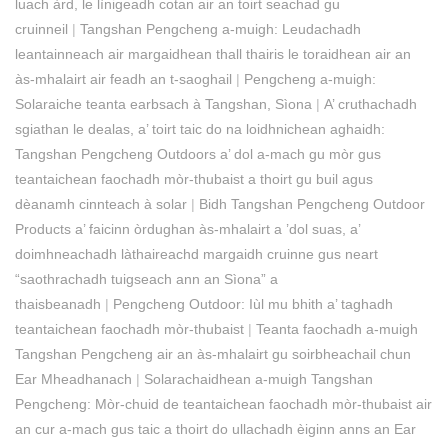
luach àrd, le lìnigeadh cotan air an toirt seachad gu
cruinneil
|
Tangshan Pengcheng a-muigh: Leudachadh
leantainneach air margaidhean thall thairis le toraidhean air an
às-mhalairt air feadh an t-saoghail
|
Pengcheng a-muigh:
Solaraiche teanta earbsach à Tangshan, Sìona
|
A’ cruthachadh
sgiathan le dealas, a’ toirt taic do na loidhnichean aghaidh:
Tangshan Pengcheng Outdoors a’ dol a-mach gu mòr gus
teantaichean faochadh mòr-thubaist a thoirt gu buil agus
dèanamh cinnteach à solar
|
Bidh Tangshan Pengcheng Outdoor
Products a’ faicinn òrdughan às-mhalairt a ’dol suas, a’
doimhneachadh làthaireachd margaidh cruinne gus neart
“saothrachadh tuigseach ann an Sìona” a
thaisbeanadh
|
Pengcheng Outdoor: Iùl mu bhith a’ taghadh
teantaichean faochadh mòr-thubaist
|
Teanta faochadh a-muigh
Tangshan Pengcheng air an às-mhalairt gu soirbheachail chun
Ear Mheadhanach
|
Solarachaidhean a-muigh Tangshan
Pengcheng: Mòr-chuid de teantaichean faochadh mòr-thubaist air
an cur a-mach gus taic a thoirt do ullachadh èiginn anns an Ear