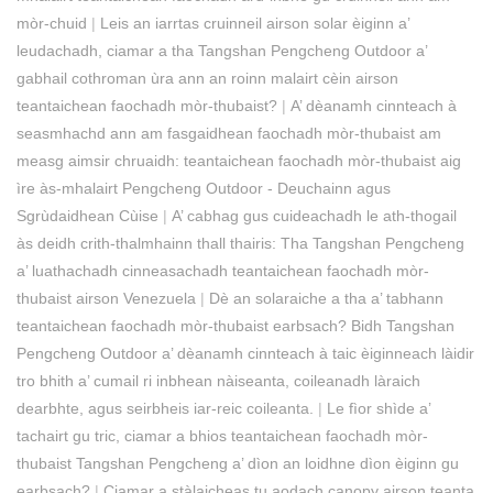
mòr-chuid
|
Leis an iarrtas cruinneil airson solar èiginn a’
leudachadh, ciamar a tha Tangshan Pengcheng Outdoor a’
gabhail cothroman ùra ann an roinn malairt cèin airson
teantaichean faochadh mòr-thubaist?
|
A’ dèanamh cinnteach à
seasmhachd ann am fasgaidhean faochadh mòr-thubaist am
measg aimsir chruaidh: teantaichean faochadh mòr-thubaist aig
ìre às-mhalairt Pengcheng Outdoor - Deuchainn agus
Sgrùdaidhean Cùise
|
A’ cabhag gus cuideachadh le ath-thogail
às deidh crith-thalmhainn thall thairis: Tha Tangshan Pengcheng
a’ luathachadh cinneasachadh teantaichean faochadh mòr-
thubaist airson Venezuela
|
Dè an solaraiche a tha a’ tabhann
teantaichean faochadh mòr-thubaist earbsach? Bidh Tangshan
Pengcheng Outdoor a’ dèanamh cinnteach à taic èiginneach làidir
tro bhith a’ cumail ri inbhean nàiseanta, coileanadh làraich
dearbhte, agus seirbheis iar-reic coileanta.
|
Le fìor shìde a’
tachairt gu tric, ciamar a bhios teantaichean faochadh mòr-
thubaist Tangshan Pengcheng a’ dìon an loidhne dìon èiginn gu
earbsach?
|
Ciamar a stàlaicheas tu aodach canopy airson teanta